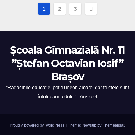
Posts
1
2
3
pagination
Școala Gimnazială Nr. 11
”Ștefan Octavian Iosif”
Brașov
”Rădăcinile educației pot fi uneori amare, dar fructele sunt
întotdeauna dulci” - Aristotel
Proudly powered by WordPress
|
Theme: Newsup by
Themeansar
.