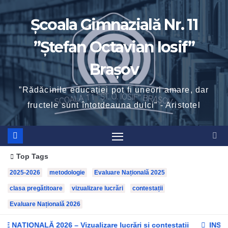
Skip
Școala Gimnazială Nr. 11
to
content
”Ștefan Octavian Iosif”
Brașov
”Rădăcinile educației pot fi uneori amare, dar
fructele sunt întotdeauna dulci” - Aristotel
Top Tags
2025-2026
metodologie
Evaluare Națională 2025
clasa pregătitoare
vizualizare lucrări
contestații
Evaluare Națională 2026
IONALĂ 2026 – Vizualizare lucrări și contestații
INSPECȚI